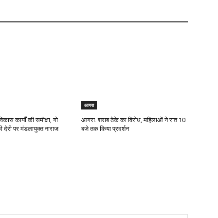
आगरा
िकास कार्यों की समीक्षा, गो
आगरा: शराब ठेके का विरोध, महिलाओं ने रात 10
 की देरी पर मंडलायुक्त नाराज
बजे तक किया प्रदर्शन