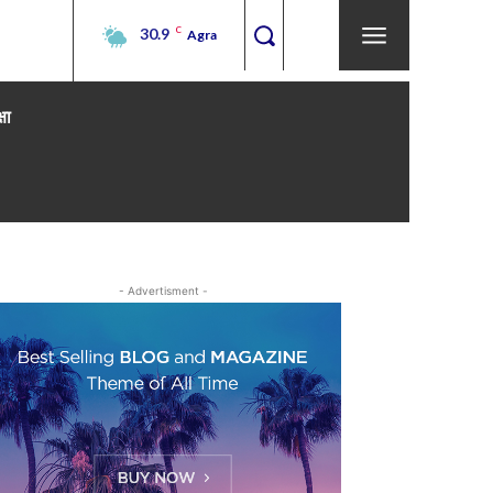
30.9
C
Agra
्षा
- Advertisment -