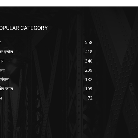
OPULAR CATEGORY
श
558
तर प्रदेश
418
रा
340
निया
209
ोरंजन
182
्योग जगत
109
ल
72