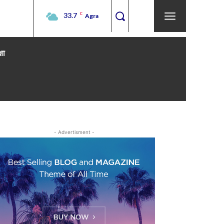
33.7
C
Agra
्षा
- Advertisment -