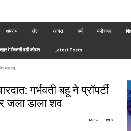
अपराध
खेल
आगरा
धर्म
मनोरंजन
शिक
हर में कितनी बढ़ी कीमत
Latest Posts
े लिए सास की...
दात: गर्भवती बहू ने प्रॉपर्टी
कर जला डाला शव
143
0