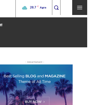
28.7
C
Agra
्षा
- Advertisment -