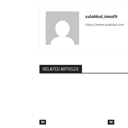
sulahkul_iniud9
https://www.sulahkul.com
RELATED ARTICLES
देश
देश