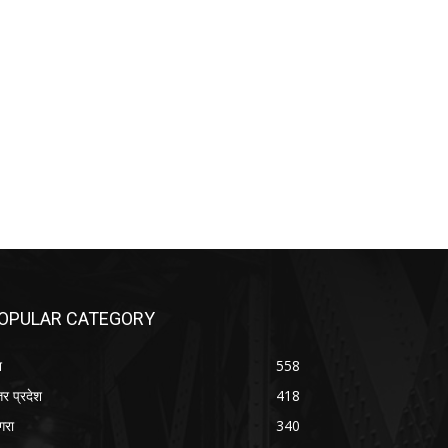
OPULAR CATEGORY
श
558
तर प्रदेश
418
रा
340