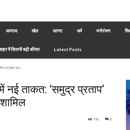
अपराध
खेल
आगरा
धर्म
मनोरंजन
शिक
हर में कितनी बढ़ी कीमत
Latest Posts
ारतीय तटरक्षक बल...
में नई ताकत: ‘समुद्र प्रताप’
 शामिल
156
0