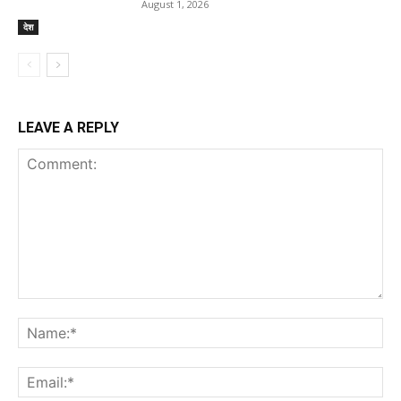
August 1, 2026
देश
LEAVE A REPLY
Comment:
Na
Ema