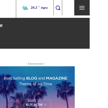
26.2
C
Agra
्षा
- Advertisment -