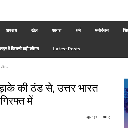
अपराध
खेल
आगरा
धर्म
मनोरंजन
शिक
हर में कितनी बढ़ी कीमत
Latest Posts
े और...
के की ठंड से, उत्तर भारत
रफ्त में
187
0