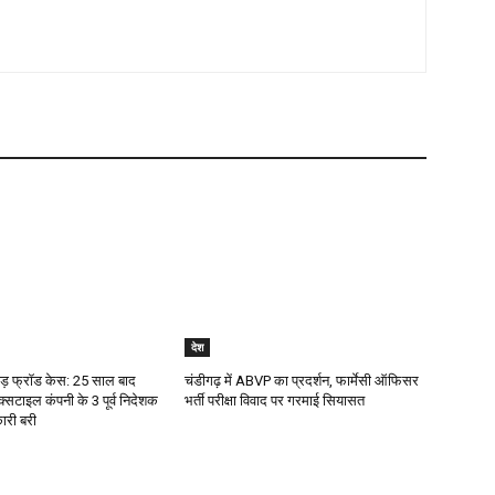
देश
ोड़ फ्रॉड केस: 25 साल बाद
चंडीगढ़ में ABVP का प्रदर्शन, फार्मेसी ऑफिसर
्सटाइल कंपनी के 3 पूर्व निदेशक
भर्ती परीक्षा विवाद पर गरमाई सियासत
ारी बरी