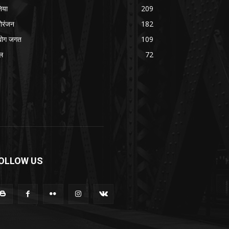
निया
209
ोरंजन
182
्योग जगत
109
ल
72
OLLOW US