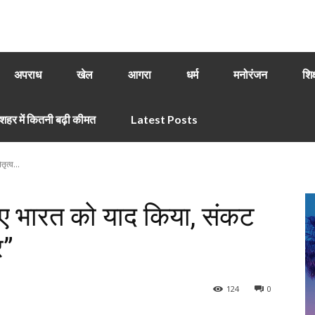
अपराध
खेल
आगरा
धर्म
मनोरंजन
शिक
हर में कितनी बढ़ी कीमत
Latest Posts
ृत्व...
लिए भारत को याद किया, संकट
र”
124
0