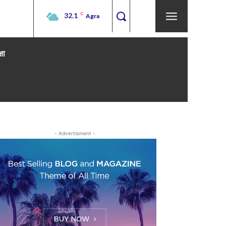
32.1
C
Agra
्षा
- Advertisment -