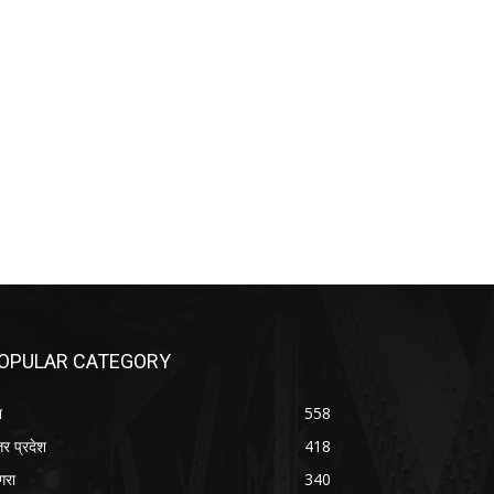
OPULAR CATEGORY
श
558
तर प्रदेश
418
रा
340