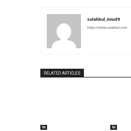
sulahkul_iniud9
https://www.sulahkul.com
RELATED ARTICLES
देश
देश