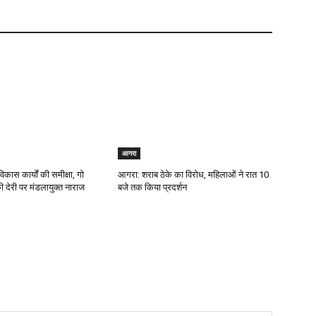
आगरा
िकास कार्यों की समीक्षा, गो
आगरा: शराब ठेके का विरोध, महिलाओं ने रात 10
 की देरी पर मंडलायुक्त नाराज
बजे तक किया प्रदर्शन