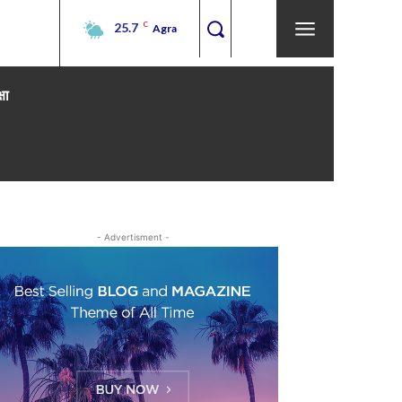
25.7
C
Agra
्षा
- Advertisment -