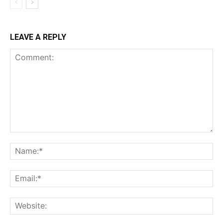
LEAVE A REPLY
Comment:
Na
Ema
Web