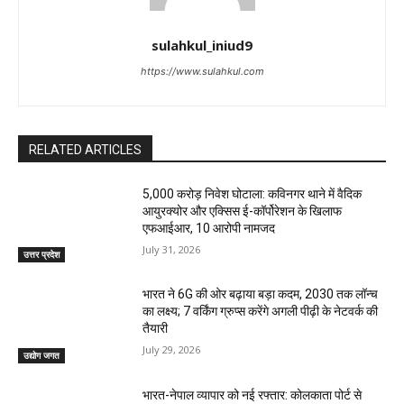
sulahkul_iniud9
https://www.sulahkul.com
RELATED ARTICLES
₹5,000 करोड़ निवेश घोटाला: कविनगर थाने में वैदिक
आयुरक्योर और एक्सिस ई-कॉर्पोरेशन के खिलाफ
एफआईआर, 10 आरोपी नामजद
July 31, 2026
उत्तर प्रदेश
भारत ने 6G की ओर बढ़ाया बड़ा कदम, 2030 तक लॉन्च
का लक्ष्य; 7 वर्किंग ग्रुप्स करेंगे अगली पीढ़ी के नेटवर्क की
तैयारी
July 29, 2026
उद्योग जगत
भारत-नेपाल व्यापार को नई रफ्तार: कोलकाता पोर्ट से