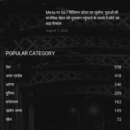
Meta पर 567 मिलियन डॉलर का जुर्माना: युवाओं की
मानसिक सेहत को नुकसान पहुंचाने के मामले में कोर्ट का
बड़ा फैसला
August 7, 2026
POPULAR CATEGORY
देश
558
उत्तर प्रदेश
418
आगरा
340
दुनिया
209
मनोरंजन
182
उद्योग जगत
109
खेल
72