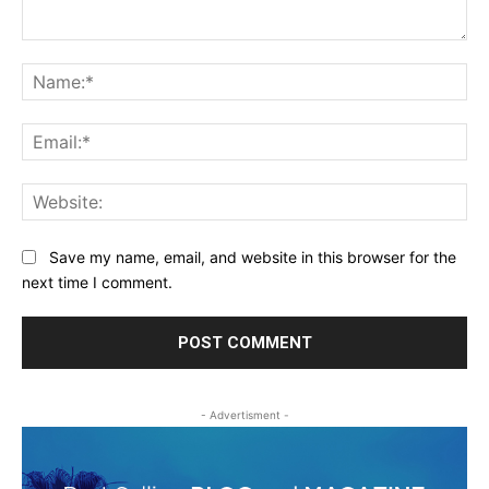
Comment:
Na
Ema
Web
Save my name, email, and website in this browser for the
next time I comment.
- Advertisment -