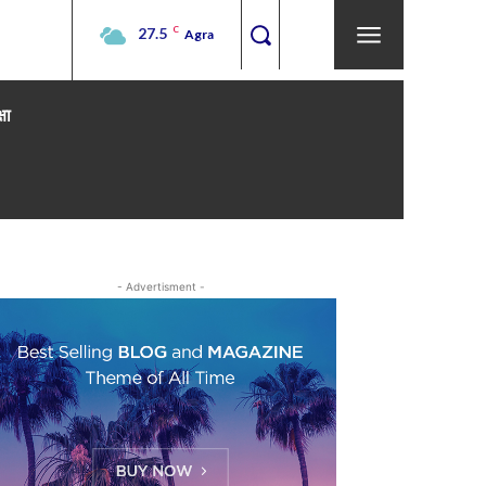
27.5
C
Agra
्षा
- Advertisment -