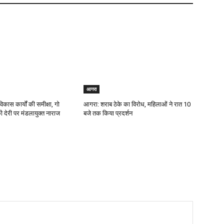
आगरा
िकास कार्यों की समीक्षा, गो
आगरा: शराब ठेके का विरोध, महिलाओं ने रात 10
 की देरी पर मंडलायुक्त नाराज
बजे तक किया प्रदर्शन