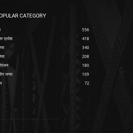
OPULAR CATEGORY
श
556
तर प्रदेश
418
रा
340
निया
208
ोरंजन
180
्योग जगत
109
ल
72