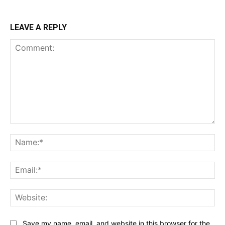
LEAVE A REPLY
Comment:
Na
Ema
Web
Save my name, email, and website in this browser for the