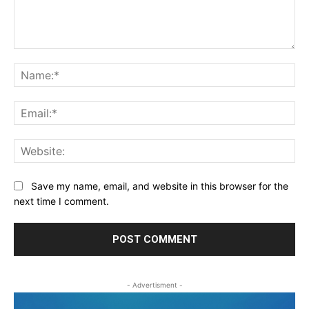
Comment:
Na
Ema
Web
Save my name, email, and website in this browser for the
next time I comment.
- Advertisment -