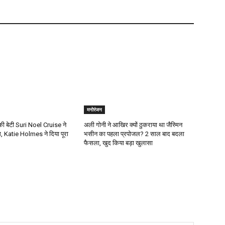
मनोरंजन
 बेटी Suri Noel Cruise ने
अली गोनी ने आखिर क्यों ठुकराया था जैस्मिन
, Katie Holmes ने दिया पूरा
भसीन का पहला प्रपोजल? 2 साल बाद बदला
फैसला, खुद किया बड़ा खुलासा