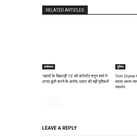
RELATED ARTICLES
मनोरंजन
दुनिया
‘खतरों के खिलाड़ी 15’ की कंटेस्टेंट शगुन शर्मा ने
Tom Cruise की
लगाए बुली करने के आरोप, एक्टर की बढ़ीं मुश्किलें
बदला अपना नाम
समर्थन
LEAVE A REPLY