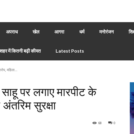
अपराध
खेल
आगरा
धर्म
मनोरंजन
शिक
हर में कितनी बढ़ी कीमत
Latest Posts
रोप, महिला...
 साहू पर लगाए मारपीट के
 अंतरिम सुरक्षा
68
0