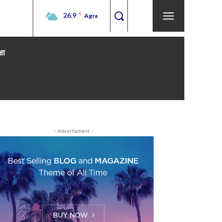
26.9
C
Agra
्षा
- Advertisment -