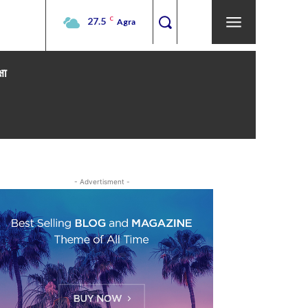
27.5
C
Agra
्षा
- Advertisment -