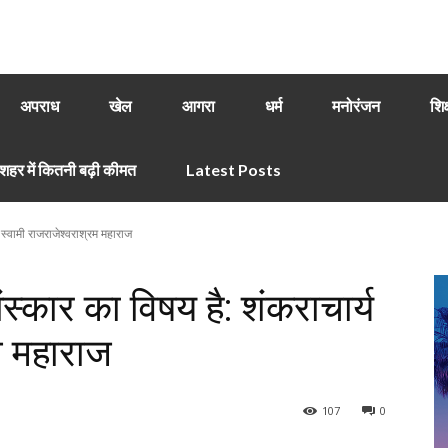
अपराध
खेल
आगरा
धर्म
मनोरंजन
शिक
हर में कितनी बढ़ी कीमत
Latest Posts
 स्वामी राजराजेश्वराश्रम महाराज
स्कार का विषय है: शंकराचार्य
म महाराज
107
0