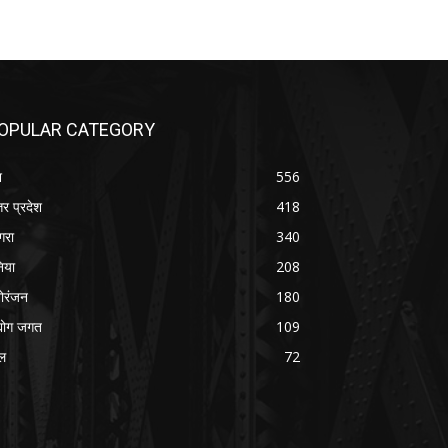
OPULAR CATEGORY
श
556
तर प्रदेश
418
रा
340
निया
208
ोरंजन
180
्योग जगत
109
ल
72