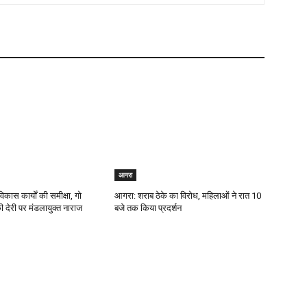
आगरा
िकास कार्यों की समीक्षा, गो
आगरा: शराब ठेके का विरोध, महिलाओं ने रात 10
 की देरी पर मंडलायुक्त नाराज
बजे तक किया प्रदर्शन