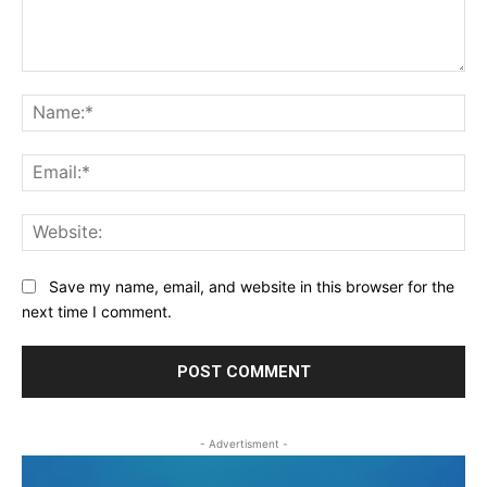
Comment:
Na
Ema
Web
Save my name, email, and website in this browser for the
next time I comment.
- Advertisment -