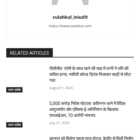
sulahkul_iniud9
https://www.sulahkul.com
RELATED ARTICLES
पीलीभीत: प्रेमी के साथ रहने की चाह में पत्नी ने पति की
कथित हत्या, नशीली कोल्ड ड्रिंक पिलाकर साड़ी से घोंटा
गला
August 1, 2026
उत्तर प्रदेश
₹5,000 करोड़ निवेश घोटाला: कविनगर थाने में वैदिक
आयुरक्योर और एक्सिस ई-कॉर्पोरेशन के खिलाफ
एफआईआर, 10 आरोपी नामजद
July 31, 2026
उत्तर प्रदेश
कानपुर को मिलेगा पहला ताज होटल, केडीए से मिली निर्माण