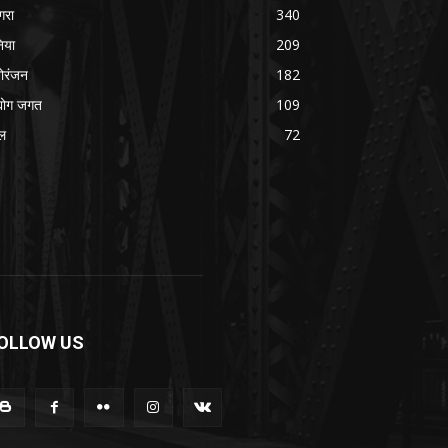
रा
340
निया
209
ोरंजन
182
्योग जगत
109
ल
72
OLLOW US