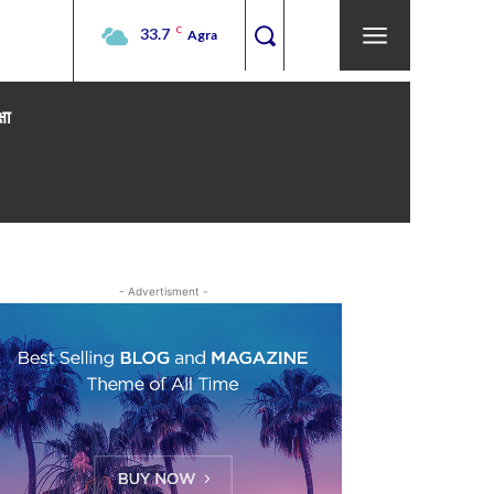
33.7
C
Agra
्षा
- Advertisment -