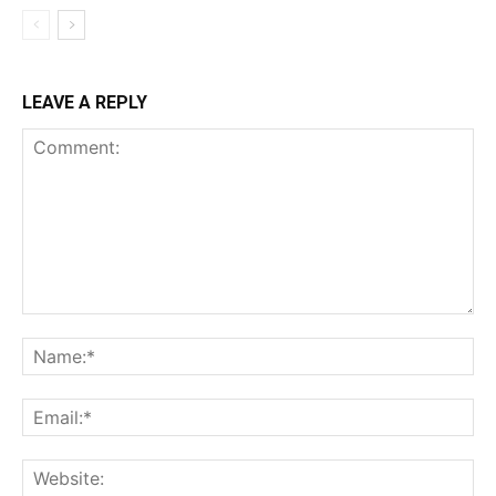
LEAVE A REPLY
Comment:
Na
Ema
Web