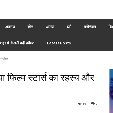
अपराध
खेल
आगरा
धर्म
मनोरंजन
शिक
हर में कितनी बढ़ी कीमत
Latest Posts
र ग्लैमर'
या फिल्म स्टार्स का रहस्य और
54
0