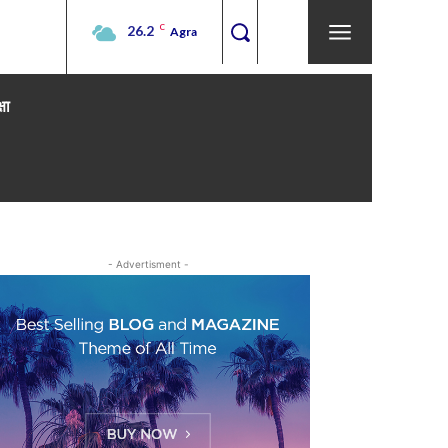
26.2
C
Agra
्षा
- Advertisment -