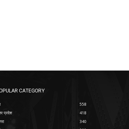
OPULAR CATEGORY
श
558
तर प्रदेश
418
रा
340