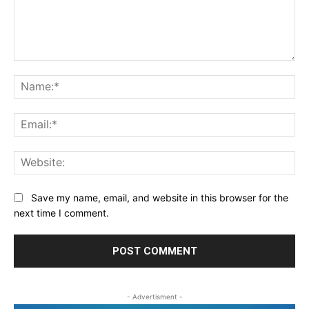
Comment:
Na
Ema
Web
Save my name, email, and website in this browser for the
next time I comment.
- Advertisment -