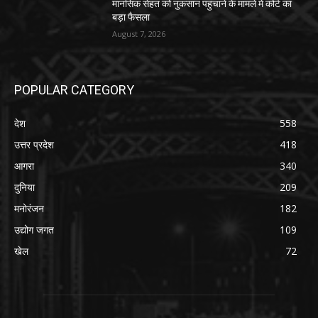
मानसिक सेहत को नुकसान पहुंचाने के मामले में कोर्ट का
बड़ा फैसला
August 7, 2026
POPULAR CATEGORY
देश
558
उत्तर प्रदेश
418
आगरा
340
दुनिया
209
मनोरंजन
182
उद्योग जगत
109
खेल
72