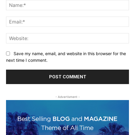
Na
Ema
Web
Save my name, email, and website in this browser for the
next time I comment.
- Advertisment -