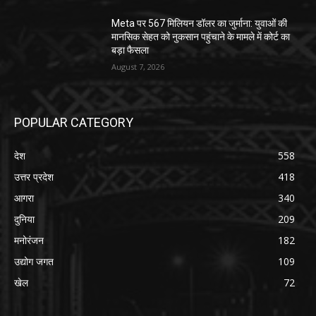
Meta पर 567 मिलियन डॉलर का जुर्माना: युवाओं की
मानसिक सेहत को नुकसान पहुंचाने के मामले में कोर्ट का
बड़ा फैसला
August 7, 2026
POPULAR CATEGORY
देश
558
उत्तर प्रदेश
418
आगरा
340
दुनिया
209
मनोरंजन
182
उद्योग जगत
109
खेल
72