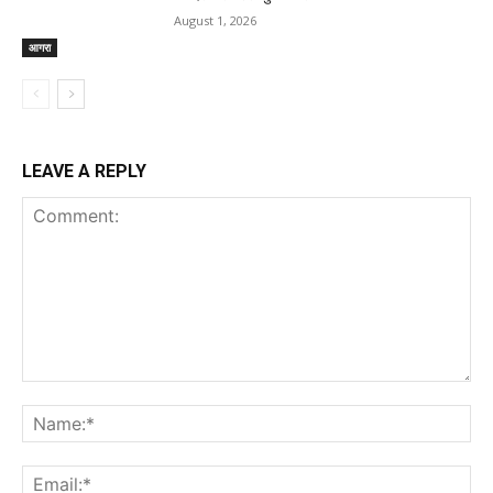
August 1, 2026
आगरा
LEAVE A REPLY
Comment:
Na
Ema