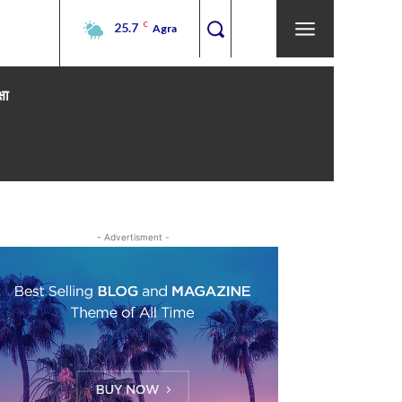
25.7
C
Agra
्षा
- Advertisment -