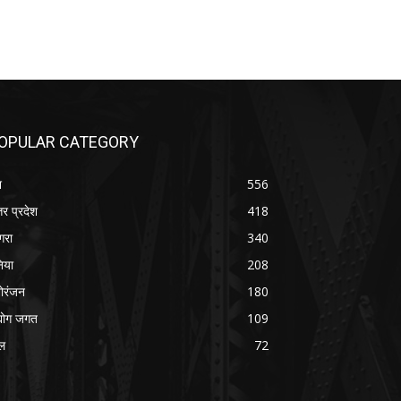
OPULAR CATEGORY
श
556
तर प्रदेश
418
रा
340
निया
208
ोरंजन
180
्योग जगत
109
ल
72