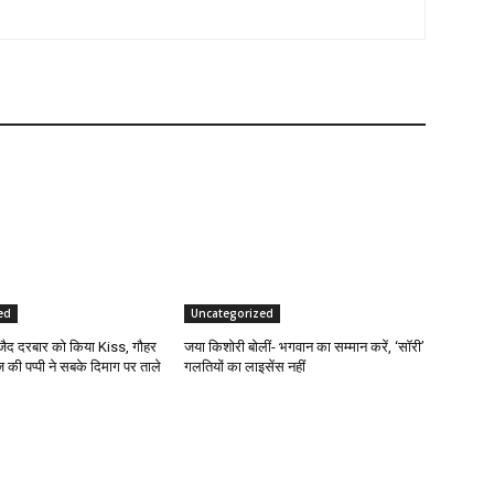
ed
Uncategorized
जैद दरबार को किया Kiss, गौहर
जया किशोरी बोलीं- भगवान का सम्मान करें, ‘सॉरी’
 की पप्पी ने सबके दिमाग पर ताले
गलतियों का लाइसेंस नहीं