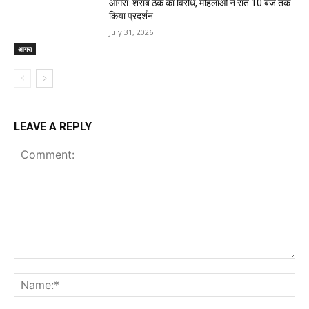
आगरा: शराब ठेके का विरोध, महिलाओं ने रात 10 बजे तक
किया प्रदर्शन
July 31, 2026
आगरा
LEAVE A REPLY
Comment:
Na