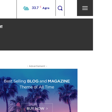
33.7
C
Agra
्षा
- Advertisment -