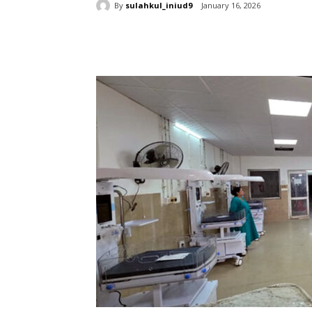
By
sulahkul_iniud9
January 16, 2026
Share