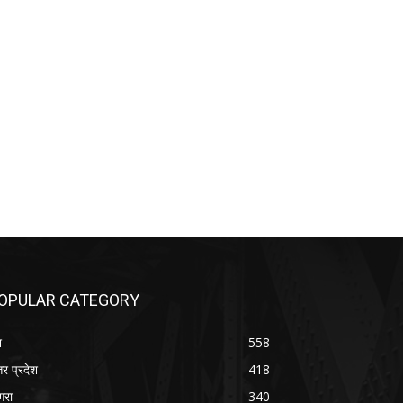
OPULAR CATEGORY
श
558
तर प्रदेश
418
रा
340