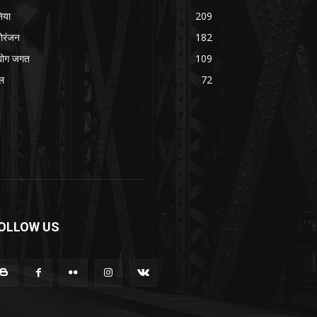
निया
209
ोरंजन
182
्योग जगत
109
ल
72
OLLOW US