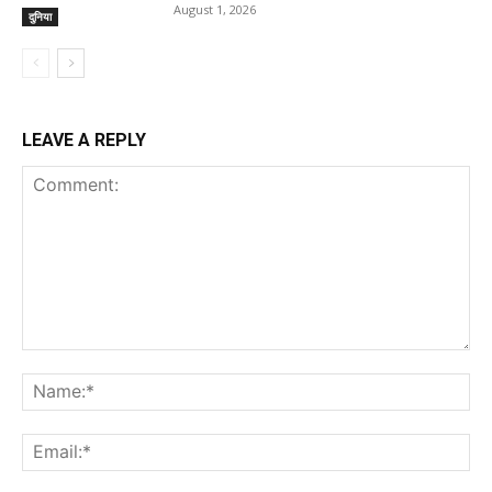
August 1, 2026
दुनिया
LEAVE A REPLY
Comment:
Na
Ema