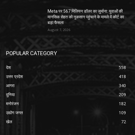
Meta पर 567 मिलियन डॉलर का जुर्माना: युवाओं की
मानसिक सेहत को नुकसान पहुंचाने के मामले में कोर्ट का
बड़ा फैसला
August 7, 2026
POPULAR CATEGORY
देश
558
उत्तर प्रदेश
418
आगरा
340
दुनिया
209
मनोरंजन
182
उद्योग जगत
109
खेल
72