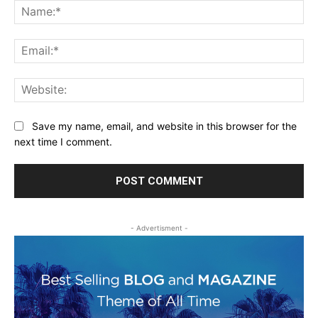
Na
Ema
Web
Save my name, email, and website in this browser for the
next time I comment.
- Advertisment -