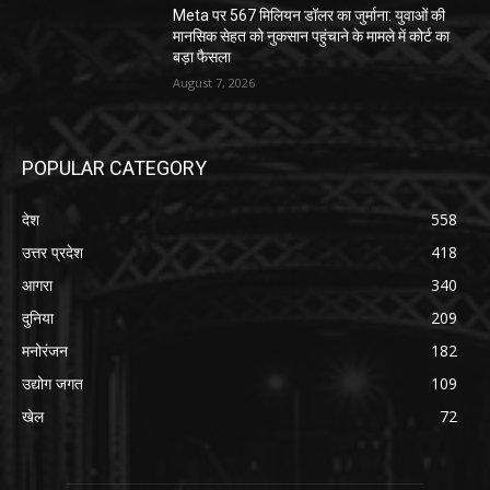
Meta पर 567 मिलियन डॉलर का जुर्माना: युवाओं की
मानसिक सेहत को नुकसान पहुंचाने के मामले में कोर्ट का
बड़ा फैसला
August 7, 2026
POPULAR CATEGORY
देश
558
उत्तर प्रदेश
418
आगरा
340
दुनिया
209
मनोरंजन
182
उद्योग जगत
109
खेल
72