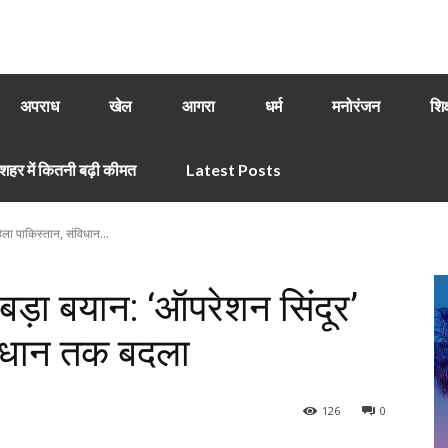
अपराध
खेल
आगरा
धर्म
मनोरंजन
शिक
हर में कितनी बढ़ी कीमत
Latest Posts
ला पाकिस्तान, संविधान...
़ा बयान: ‘ऑपरेशन सिंदूर’
विधान तक बदला
126
0