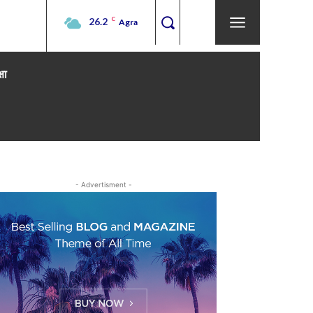
26.2
C
Agra
्षा
- Advertisment -