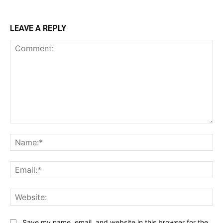
LEAVE A REPLY
Comment:
Na
Ema
Web
Save my name, email, and website in this browser for the