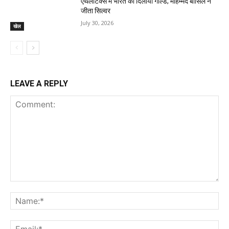
एथलेटिक्स में भारत को दिलाया गोल्ड; मोहम्मद बासिल ने
जीता सिल्वर
July 30, 2026
खेल
LEAVE A REPLY
Comment:
Na
Ema