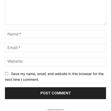
Comment:
Na
Ema
Web
Save my name, email, and website in this browser for the
next time I comment.
- Advertisment -