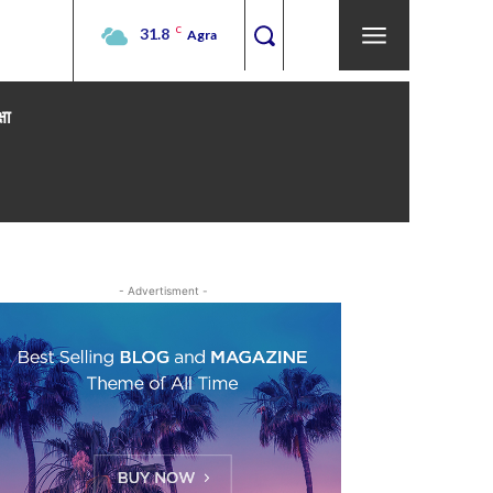
31.8
C
Agra
्षा
- Advertisment -