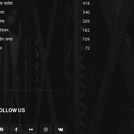
तर प्रदेश
418
रा
340
निया
209
ोरंजन
182
्योग जगत
109
ल
72
OLLOW US