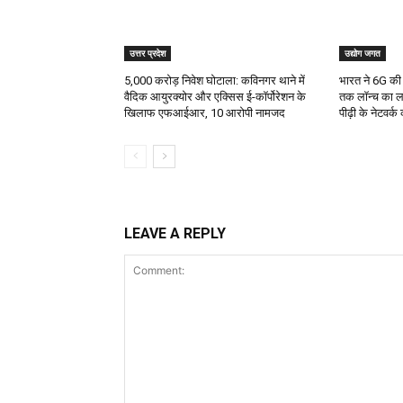
उत्तर प्रदेश
उद्योग जगत
₹5,000 करोड़ निवेश घोटाला: कविनगर थाने में
भारत ने 6G की
वैदिक आयुरक्योर और एक्सिस ई-कॉर्पोरेशन के
तक लॉन्च का लक्ष
खिलाफ एफआईआर, 10 आरोपी नामजद
पीढ़ी के नेटवर्क
LEAVE A REPLY