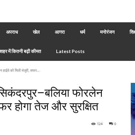
अपराध
खेल
आगरा
धर्म
मनोरंजन
शिक
हर में कितनी बढ़ी कीमत
Latest Posts
ेन हाईवे को मिली मंजूरी, सफर...
हत: सिकंदरपुर–बलिया फोरलेन
सफर होगा तेज और सुरक्षित
124
0