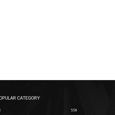
OPULAR CATEGORY
श
558