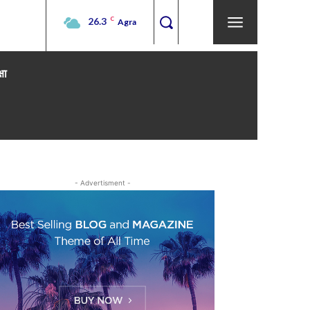
26.3
C
Agra
्षा
- Advertisment -