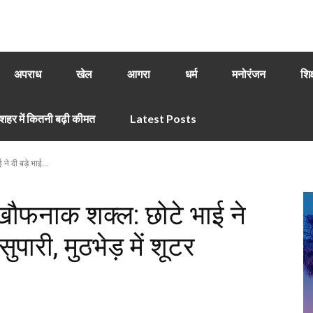
अपराध
खेल
आगरा
धर्म
मनोरंजन
शिक
हर में कितनी बढ़ी कीमत
Latest Posts
े दी बड़े भाई...
खौफनाक शक्ल: छोटे भाई ने
ुपारी, मुठभेड़ में शूटर