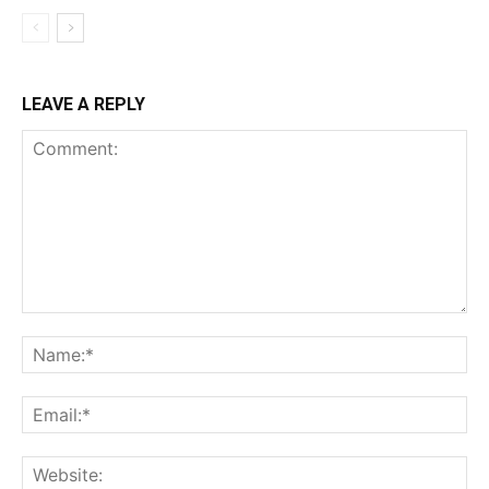
LEAVE A REPLY
Comment:
Na
Ema
Web