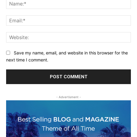
Na
Ema
Web
Save my name, email, and website in this browser for the
next time I comment.
- Advertisment -