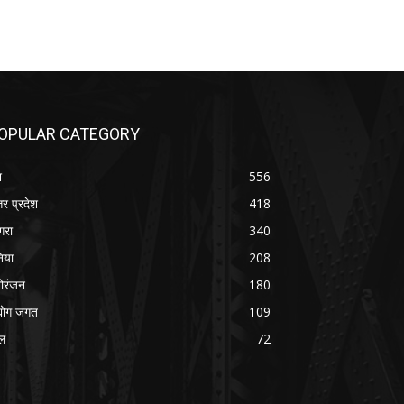
OPULAR CATEGORY
श
556
तर प्रदेश
418
रा
340
निया
208
ोरंजन
180
्योग जगत
109
ल
72