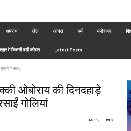
अपराध
खेल
आगरा
धर्म
मनोरंजन
शिक
हर में कितनी बढ़ी कीमत
Latest Posts
ुद्वारे के बाहर...
क्की ओबोराय की दिनदहाड़े
बरसाईं गोलियां
112
0