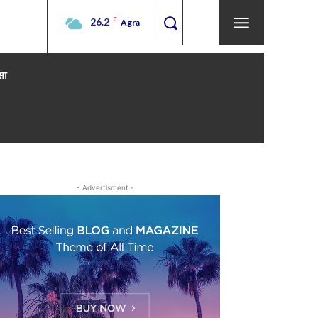
26.2
C
Agra
्षा
- Advertisment -