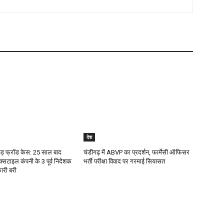
देश
ोड़ फ्रॉड केस: 25 साल बाद
चंडीगढ़ में ABVP का प्रदर्शन, फार्मेसी ऑफिसर
्सटाइल कंपनी के 3 पूर्व निदेशक
भर्ती परीक्षा विवाद पर गरमाई सियासत
ारी बरी