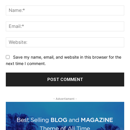
Comment:
Na
Ema
Web
Save my name, email, and website in this browser for the
next time I comment.
- Advertisment -