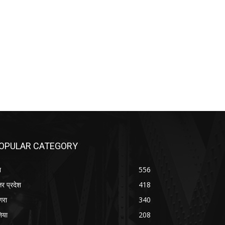
OPULAR CATEGORY
श
556
तर प्रदेश
418
रा
340
निया
208