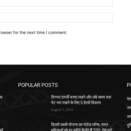
Website:
rowser for the next time I comment.
POPULAR POSTS
P
तक
दिनभर एनर्जी बनाए रखने और लंबे समय तक
दे
पेट भरा रखने के लिए 5 हेल्दी विकल्प
उत्
August 1, 2026
आग
दु
दिल्ली लक्ष्मी योजना का पोर्टल लॉन्च, पात्र
रें
महिलाओं को हर महीने मिलेंगे ₹2,500, ऐसे करें