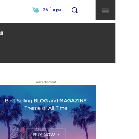
26
C
Agra
्षा
- Advertisment -