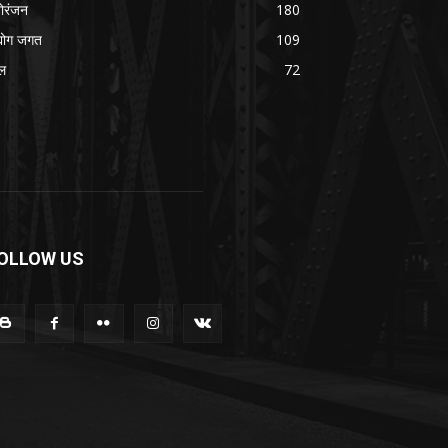
ोरंजन
180
्योग जगत
109
ल
72
OLLOW US