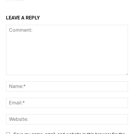
LEAVE A REPLY
Comment:
Na
Ema
Web