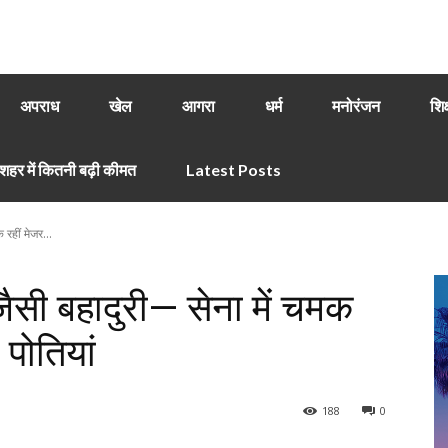
अपराध
खेल
आगरा
धर्म
मनोरंजन
शिक
हर में कितनी बढ़ी कीमत
Latest Posts
 रहीं मेजर...
 जैसी बहादुरी— सेना में चमक
 पोतियां
188
0