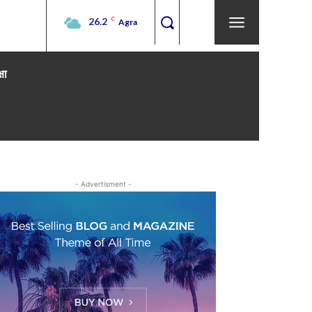
26.2
C
Agra
्षा
- Advertisment -