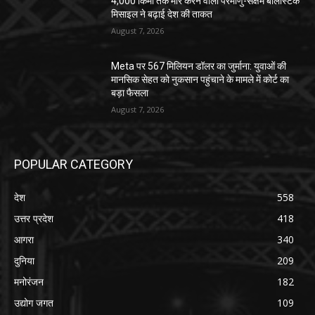
4,000 किमी तक मार करने वाली परमाणु-सक्षम बैलिस्टिक
मिसाइल ने बढ़ाई देश की ताकत
August 7, 2026
Meta पर 567 मिलियन डॉलर का जुर्माना: युवाओं की
मानसिक सेहत को नुकसान पहुंचाने के मामले में कोर्ट का
बड़ा फैसला
August 7, 2026
POPULAR CATEGORY
देश
558
उत्तर प्रदेश
418
आगरा
340
दुनिया
209
मनोरंजन
182
उद्योग जगत
109