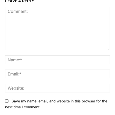
LEAVE A REPLY
Comment:
Na
Ema
Web
Save my name, email, and website in this browser for the
next time I comment.