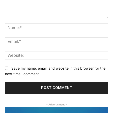
Comment:
Na
Ema
Web
Save my name, email, and website in this browser for the
next time I comment.
- Advertisment -