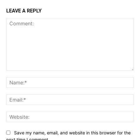
LEAVE A REPLY
Comment:
Na
Ema
Web
Save my name, email, and website in this browser for the
next time I comment.