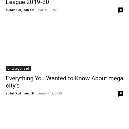
League 2019-20
sulahkul_iniud9
-
March 1, 2020
0
Uncategorized
Everything You Wanted to Know About mega
city’s
sulahkul_iniud9
-
January 12, 2020
0