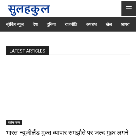
ब्रेकिंग न्यूज़
देश
दुनिया
राजनीति
अपराध
खेल
आगरा
LATEST ARTICLES
उद्योग जगत
भारत-न्यूजीलैंड मुक्त व्यापार समझौते पर जल्द मुहर लगने